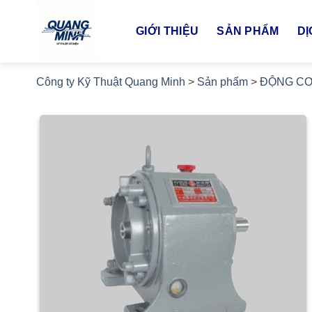
Bỏ
qua
GIỚI THIỆU
SẢN PHẨM
DỊ
nội
dung
Công ty Kỹ Thuật Quang Minh
>
Sản phẩm
>
ĐỘNG CƠ