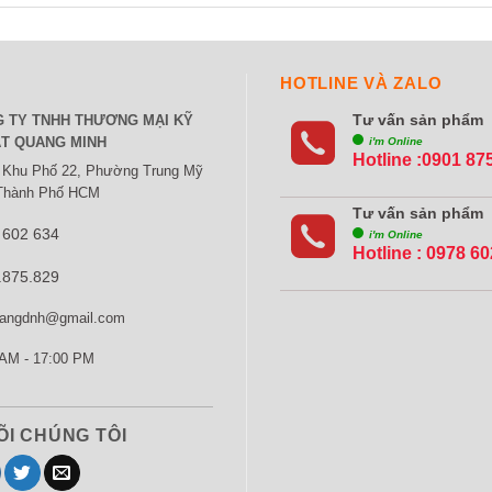
HOTLINE VÀ ZALO
Tư vấn sản phẩm
 TY TNHH THƯƠNG MẠI KỸ
T QUANG MINH
i'm Online
Hotline :0901 87
 Khu Phố 22, Phường Trung Mỹ
 Thành Phố HCM
Tư vấn sản phẩm
 602 634
i'm Online
Hotline :
0978 60
.875.829
rangdnh@gmail.com
AM - 17:00 PM
ÕI CHÚNG TÔI