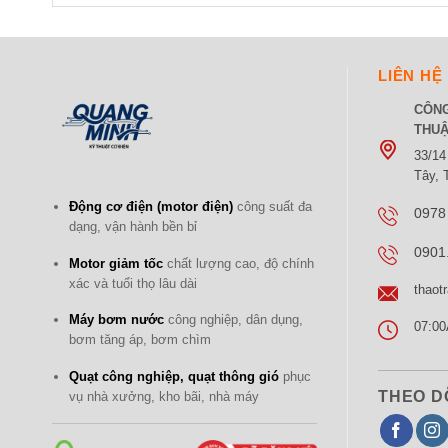
LIÊN HỆ
CÔNG
THUẬ
33/14
Tây,
Động cơ điện (motor điện)
công suất đa
0978
dạng, vận hành bền bỉ
0901
Motor giảm tốc
chất lượng cao, độ chính
xác và tuổi thọ lâu dài
thaot
Máy bơm nước
công nghiệp, dân dụng,
07:00
bơm tăng áp, bơm chìm
Quạt công nghiệp, quạt thông gió
phục
THEO D
vụ nhà xưởng, kho bãi, nhà máy