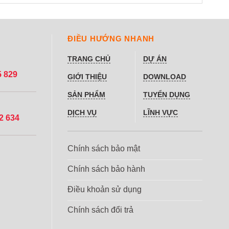
ĐIỀU HƯỚNG NHANH
TRANG CHỦ
DỰ ÁN
5 829
GIỚI THIỆU
DOWNLOAD
SẢN PHẨM
TUYỂN DỤNG
DỊCH VỤ
LĨNH VỰC
2 634
Chính sách bảo mật
Chính sách bảo hành
Điều khoản sử dụng
Chính sách đổi trả