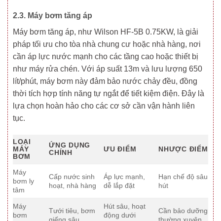
2.3. Máy bơm tăng áp
Máy bơm tăng áp, như Wilson HF-5B 0.75KW, là giải
pháp tối ưu cho tòa nhà chung cư hoặc nhà hàng, nơi
cần áp lực nước mạnh cho các tầng cao hoặc thiết bị
như máy rửa chén. Với áp suất 13m và lưu lượng 650
lít/phút, máy bơm này đảm bảo nước chảy đều, đồng
thời tích hợp tính năng tự ngắt để tiết kiệm điện. Đây là
lựa chọn hoàn hảo cho các cơ sở cần vận hành liên
tục.
LOẠI
ỨNG DỤNG
MÁY
ƯU ĐIỂM
NHƯỢC ĐIỂM
CHÍNH
BƠM
Máy
Cấp nước sinh
Áp lực mạnh,
Hạn chế độ sâu
bơm ly
hoạt, nhà hàng
dễ lắp đặt
hút
tâm
Máy
Hút sâu, hoạt
Tưới tiêu, bơm
Cần bảo dưỡng
bơm
động dưới
giếng sâu
thường xuyên