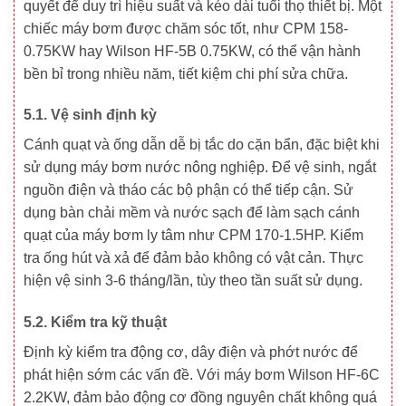
quyết để duy trì hiệu suất và kéo dài tuổi thọ thiết bị. Một
chiếc máy bơm được chăm sóc tốt, như CPM 158-
0.75KW hay Wilson HF-5B 0.75KW, có thể vận hành
bền bỉ trong nhiều năm, tiết kiệm chi phí sửa chữa.
5.1. Vệ sinh định kỳ
Cánh quạt và ống dẫn dễ bị tắc do cặn bẩn, đặc biệt khi
sử dụng máy bơm nước nông nghiệp. Để vệ sinh, ngắt
nguồn điện và tháo các bộ phận có thể tiếp cận. Sử
dụng bàn chải mềm và nước sạch để làm sạch cánh
quạt của máy bơm ly tâm như CPM 170-1.5HP. Kiểm
tra ống hút và xả để đảm bảo không có vật cản. Thực
hiện vệ sinh 3-6 tháng/lần, tùy theo tần suất sử dụng.
5.2. Kiểm tra kỹ thuật
Định kỳ kiểm tra động cơ, dây điện và phớt nước để
phát hiện sớm các vấn đề. Với máy bơm Wilson HF-6C
2.2KW, đảm bảo động cơ đồng nguyên chất không quá