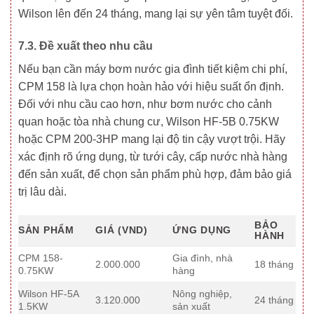
Wilson lên đến 24 tháng, mang lại sự yên tâm tuyệt đối.
7.3. Đề xuất theo nhu cầu
Nếu bạn cần máy bơm nước gia đình tiết kiệm chi phí,
CPM 158 là lựa chọn hoàn hảo với hiệu suất ổn định.
Đối với nhu cầu cao hơn, như bơm nước cho cảnh
quan hoặc tòa nhà chung cư, Wilson HF-5B 0.75KW
hoặc CPM 200-3HP mang lại độ tin cậy vượt trội. Hãy
xác định rõ ứng dụng, từ tưới cây, cấp nước nhà hàng
đến sản xuất, để chọn sản phẩm phù hợp, đảm bảo giá
trị lâu dài.
BẢO
SẢN PHẨM
GIÁ (VND)
ỨNG DỤNG
HÀNH
CPM 158-
Gia đình, nhà
2.000.000
18 tháng
0.75KW
hàng
Wilson HF-5A
Nông nghiệp,
3.120.000
24 tháng
1.5KW
sản xuất