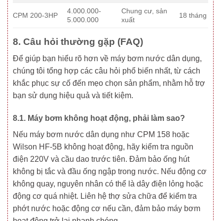
4.000.000-
Chung cư, sản
CPM 200-3HP
18 tháng
5.000.000
xuất
8. Câu hỏi thường gặp (FAQ)
Để giúp bạn hiểu rõ hơn về máy bơm nước dân dụng,
chúng tôi tổng hợp các câu hỏi phổ biến nhất, từ cách
khắc phục sự cố đến mẹo chọn sản phẩm, nhằm hỗ trợ
bạn sử dụng hiệu quả và tiết kiệm.
8.1. Máy bơm không hoạt động, phải làm sao?
Nếu máy bơm nước dân dụng như CPM 158 hoặc
Wilson HF-5B không hoạt động, hãy kiểm tra nguồn
điện 220V và cầu dao trước tiên. Đảm bảo ống hút
không bị tắc và đầu ống ngập trong nước. Nếu động cơ
không quay, nguyên nhân có thể là dây điện lỏng hoặc
động cơ quá nhiệt. Liên hệ thợ sửa chữa để kiểm tra
phớt nước hoặc động cơ nếu cần, đảm bảo máy bơm
hoạt động trở lại nhanh chóng.