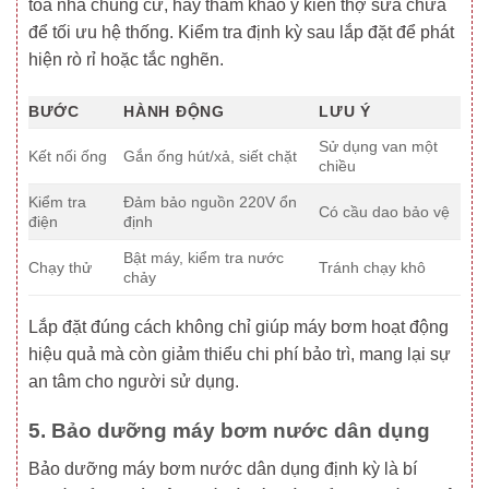
tòa nhà chung cư, hãy tham khảo ý kiến thợ sửa chữa
để tối ưu hệ thống. Kiểm tra định kỳ sau lắp đặt để phát
hiện rò rỉ hoặc tắc nghẽn.
BƯỚC
HÀNH ĐỘNG
LƯU Ý
Sử dụng van một
Kết nối ống
Gắn ống hút/xả, siết chặt
chiều
Kiểm tra
Đảm bảo nguồn 220V ổn
Có cầu dao bảo vệ
điện
định
Bật máy, kiểm tra nước
Chạy thử
Tránh chạy khô
chảy
Lắp đặt đúng cách không chỉ giúp máy bơm hoạt động
hiệu quả mà còn giảm thiểu chi phí bảo trì, mang lại sự
an tâm cho người sử dụng.
5. Bảo dưỡng máy bơm nước dân dụng
Bảo dưỡng máy bơm nước dân dụng định kỳ là bí