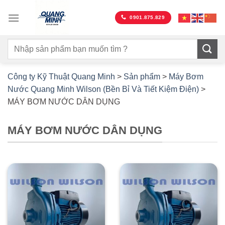
Bỏ
qua
0901.875.829
nội
dung
Công ty Kỹ Thuật Quang Minh
>
Sản phẩm
>
Máy Bơm
Nước Quang Minh Wilson (Bền Bỉ Và Tiết Kiệm Điện)
>
MÁY BƠM NƯỚC DÂN DỤNG
MÁY BƠM NƯỚC DÂN DỤNG