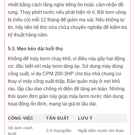
nhiệt bằng cách lắng nghe tiếng ồn hoặc cảm nhận độ
rung. Thay phớt nước nếu phát hiện rò rỉ. Bôi trơn vòng
bi (nếu có) mỗi 12 tháng để giảm ma sát. Nếu không tự
tin, hãy liên hệ thợ sửa chữa chuyên nghiệp để kiểm tra
kỹ thuật hàng năm.
5.3. Mẹo kéo dài tuổi thọ
Không để máy bơm chạy khô, vì điều này gây hại động
cơ, đặc biệt với máy bơm tăng áp. Sử dụng máy đúng
công suất, ví dụ CPM 200-3HP cho tòa nhà chung cư
thay vì máy công suất thấp. Bảo quản máy ở nơi khô
ráo, lắp cầu dao chống rò điện để tăng an toàn. Những
thói quen đơn giản này giúp máy bơm nước dân dụng
hoạt động ổn định, mang lại giá trị lâu dài.
CÔNG VIỆC
TẦN SUẤT
LƯU Ý
Vệ sinh cánh
3-6 tháng/lần
Ngắt điện trước khi tháo
quạt