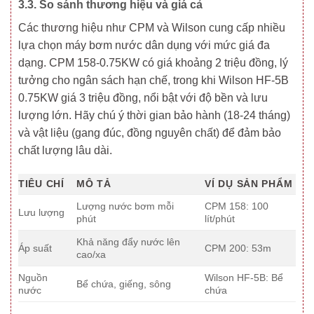
3.3. So sánh thương hiệu và giá cả
Các thương hiệu như CPM và Wilson cung cấp nhiều
lựa chọn máy bơm nước dân dụng với mức giá đa
dạng. CPM 158-0.75KW có giá khoảng 2 triệu đồng, lý
tưởng cho ngân sách hạn chế, trong khi Wilson HF-5B
0.75KW giá 3 triệu đồng, nổi bật với độ bền và lưu
lượng lớn. Hãy chú ý thời gian bảo hành (18-24 tháng)
và vật liệu (gang đúc, đồng nguyên chất) để đảm bảo
chất lượng lâu dài.
TIÊU CHÍ
MÔ TẢ
VÍ DỤ SẢN PHẨM
Lượng nước bơm mỗi
CPM 158: 100
Lưu lượng
phút
lít/phút
Khả năng đẩy nước lên
Áp suất
CPM 200: 53m
cao/xa
Nguồn
Wilson HF-5B: Bể
Bể chứa, giếng, sông
nước
chứa