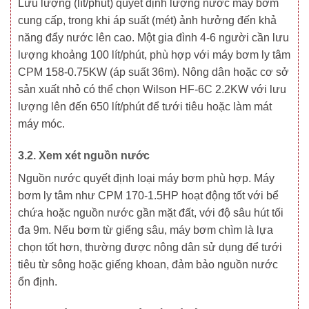
Lưu lượng (lít/phút) quyết định lượng nước máy bơm
cung cấp, trong khi áp suất (mét) ảnh hưởng đến khả
năng đẩy nước lên cao. Một gia đình 4-6 người cần lưu
lượng khoảng 100 lít/phút, phù hợp với máy bơm ly tâm
CPM 158-0.75KW (áp suất 36m). Nông dân hoặc cơ sở
sản xuất nhỏ có thể chọn Wilson HF-6C 2.2KW với lưu
lượng lên đến 650 lít/phút để tưới tiêu hoặc làm mát
máy móc.
3.2. Xem xét nguồn nước
Nguồn nước quyết định loại máy bơm phù hợp. Máy
bơm ly tâm như CPM 170-1.5HP hoạt động tốt với bể
chứa hoặc nguồn nước gần mặt đất, với độ sâu hút tối
đa 9m. Nếu bơm từ giếng sâu, máy bơm chìm là lựa
chọn tốt hơn, thường được nông dân sử dụng để tưới
tiêu từ sông hoặc giếng khoan, đảm bảo nguồn nước
ổn định.