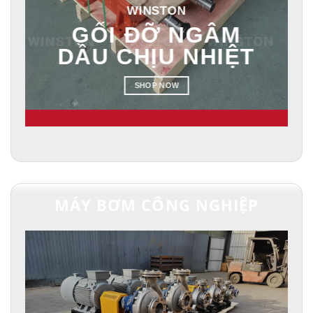
WINSTON
GỐI ĐỠ NGÂM
DẦU CHỊU NHIỆT
SHOP NOW
MÁY BƠM CÔNG NGHIỆP