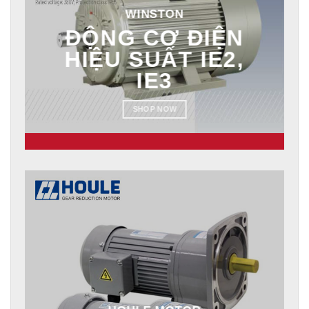
WINSTON
ĐỘNG CƠ ĐIỆN
HIỆU SUẤT IE2,
IE3
SHOP NOW
HOULE MOTOR