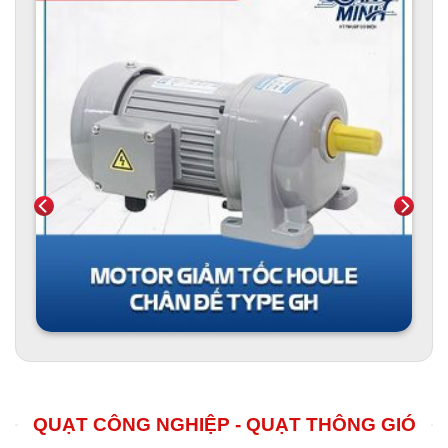
QUẠT CÔNG NGHIỆP - QUẠT THÔNG GIÓ