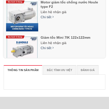
Motor giảm tốc chống nước Houle
type F2
Liên hệ nhận giá
Chi tiết
Giảm tốc Mini 7IK 122x122mm
Liên hệ nhận giá
Chi tiết
THÔNG TIN SẢN PHẨM
ĐẶC TÍNH ƯU VIỆT
ĐÁNH GIÁ
Motor lò quay, lò nướng
Liên hệ nhận giá
Chi tiết