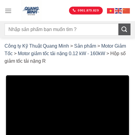
Bỏ
qua
0901.875.829
nội
dung
Công ty Kỹ Thuật Quang Minh
>
Sản phẩm
>
Motor Giảm
Tốc
>
Motor giảm tốc tải nặng 0.12 kW - 160kW
>
Hộp số
giảm tốc tải nặng R