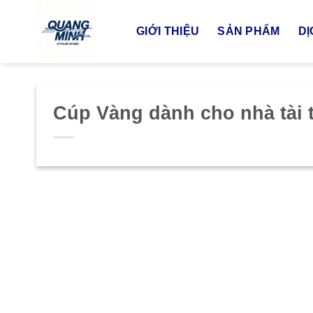
Bỏ
qua
GIỚI THIỆU
SẢN PHẨM
DỊ
nội
dung
Cúp Vàng dành cho nhà tài 