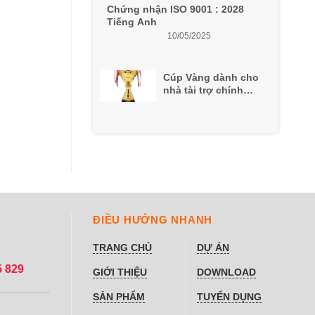
Chứng nhận ISO 9001 : 2028
Tiếng Anh
10/05/2025
Cúp Vàng dành cho
nhà tài trợ chính
VietBuild Hà Nội Năm
2022
ĐIỀU HƯỚNG NHANH
TRANG CHỦ
DỰ ÁN
5 829
GIỚI THIỆU
DOWNLOAD
SẢN PHẨM
TUYỂN DỤNG