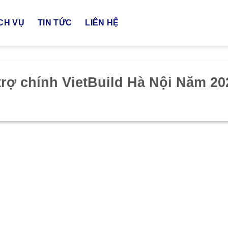
CH VỤ
TIN TỨC
LIÊN HỆ
trợ chính VietBuild Hà Nội Năm 20