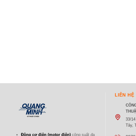
LIÊN HỆ
CÔNG
THUẬ
33/14
Tây,
Động cơ điện (motor điện)
công suất đa