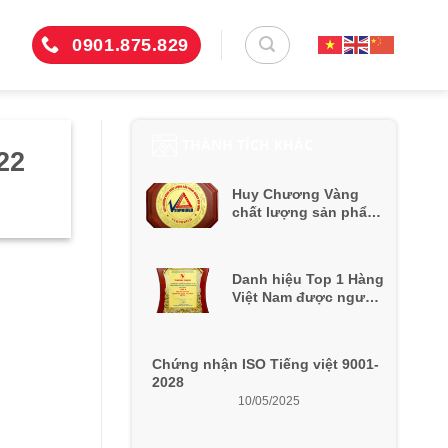
0901.875.829
THÀNH TÍCH KHÁC
22
Huy Chương Vàng
chất lượng sản phẩm
ngành xây dựng
VietBuild Hà Nội 2019
Danh hiệu Top 1 Hàng
Việt Nam được người
dùng yêu thích năm
2022
Chứng nhận ISO Tiếng việt 9001-
2028
10/05/2025