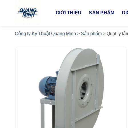
Bỏ
qua
GIỚI THIỆU
SẢN PHẨM
DỊ
nội
dung
Công ty Kỹ Thuật Quang Minh
>
Sản phẩm
>
Quạt ly tâ