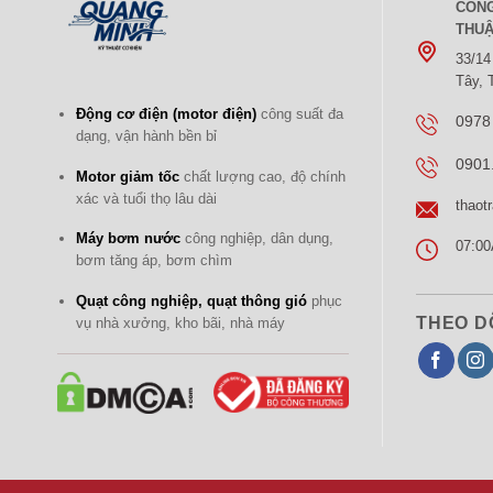
CÔNG
THUẬ
33/14
Tây,
Động cơ điện (motor điện)
công suất đa
0978
dạng, vận hành bền bỉ
0901
Motor giảm tốc
chất lượng cao, độ chính
xác và tuổi thọ lâu dài
thaot
Máy bơm nước
công nghiệp, dân dụng,
07:00
bơm tăng áp, bơm chìm
Quạt công nghiệp, quạt thông gió
phục
THEO D
vụ nhà xưởng, kho bãi, nhà máy