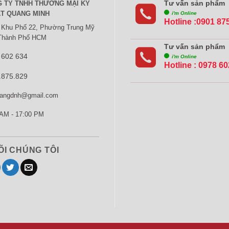
Tư vấn sản phẩm
 TY TNHH THƯƠNG MẠI KỸ
T QUANG MINH
i'm Online
Hotline :0901 87
 Khu Phố 22, Phường Trung Mỹ
 Thành Phố HCM
Tư vấn sản phẩm
 602 634
i'm Online
Hotline :
0978 60
.875.829
rangdnh@gmail.com
AM - 17:00 PM
ÕI CHÚNG TÔI