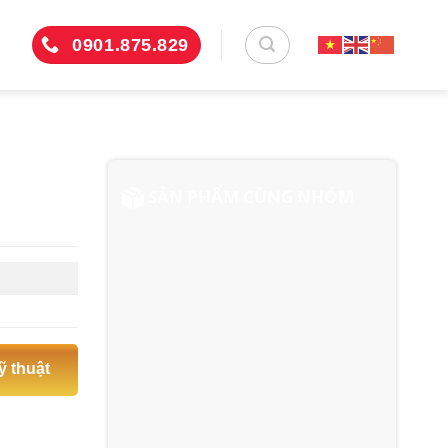
0901.875.829
SẢN PHẨM CÙNG NHÓM
ỹ thuật