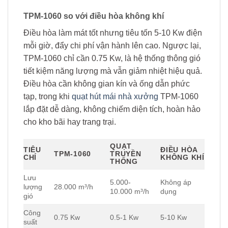
TPM-1060 so với điều hòa không khí
Điều hòa làm mát tốt nhưng tiêu tốn 5-10 Kw điện
mỗi giờ, đẩy chi phí vận hành lên cao. Ngược lại,
TPM-1060 chỉ cần 0.75 Kw, là hệ thống thông gió
tiết kiệm năng lượng mà vẫn giảm nhiệt hiệu quả.
Điều hòa cần không gian kín và ống dẫn phức
tạp, trong khi
quạt hút mái nhà xưởng
TPM-1060
lắp đặt dễ dàng, không chiếm diện tích, hoàn hảo
cho kho bãi hay trang trại.
QUẠT
TIÊU
ĐIỀU HÒA
TPM-1060
TRUYỀN
CHÍ
KHÔNG KHÍ
THỐNG
Lưu
5.000-
Không áp
lượng
28.000 m³/h
10.000 m³/h
dụng
gió
Công
0.75 Kw
0.5-1 Kw
5-10 Kw
suất