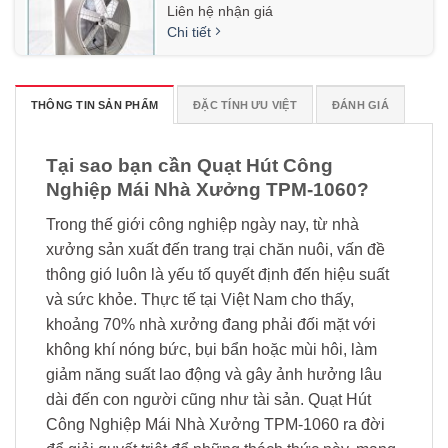
Liên hệ nhận giá
Chi tiết
THÔNG TIN SẢN PHẨM
ĐẶC TÍNH ƯU VIỆT
ĐÁNH GIÁ
Quạt hút công nghiệp mái nhà
xưởng Composite TPM-1460
Liên hệ nhận giá
Tại sao bạn cần Quạt Hút Công
Chi tiết
Nghiệp Mái Nhà Xưởng TPM-1060?
Trong thế giới công nghiệp ngày nay, từ nhà
xưởng sản xuất đến trang trại chăn nuôi, vấn đề
thông gió luôn là yếu tố quyết định đến hiệu suất
và sức khỏe. Thực tế tại Việt Nam cho thấy,
khoảng 70% nhà xưởng đang phải đối mặt với
không khí nóng bức, bụi bẩn hoặc mùi hôi, làm
giảm năng suất lao động và gây ảnh hưởng lâu
dài đến con người cũng như tài sản. Quạt Hút
Công Nghiệp Mái Nhà Xưởng TPM-1060 ra đời