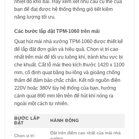
nhiệt độ kho bãi. Hãy xem xét nhu cầu cụ thể của
bạn để đạt được hệ thống thông gió tiết kiệm
năng lượng tối ưu.
Các bước lắp đặt TPM-1060 trên mái
Quạt hút mái nhà xưởng TPM-1060 được thiết kế
để lắp đặt đơn giản và hiệu quả. Chọn vị trí cao
nhất trên mái để tối ưu luồng khí, tránh khu vực bị
che khuất. Cắt lỗ mái theo kích thước 1420 x 1100
mm, cố định quạt bằng bu-lông và gioăng chống
thấm để đảm bảo chắc chắn. Kết nối nguồn điện
220V hoặc 380V tùy hệ thống của bạn, hướng
cánh quạt 890 mm lên trên để hút khí nóng ra
ngoài một cách tự nhiên.
BƯỚC LẮP
HÀNH ĐỘNG
ĐẶT
Đặt trên điểm cao nhất của mái nhà
Chọn vị trí
xưởng