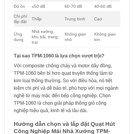
Độ ồn
≤50 dB
60-70 dB
40-60 dB
Chi phí
Thấp
Trung bình
Cao
lắp đặt
Nhà xưởng,
Ứng
Không gian
Không gian
kho bãi, trang
dụng
nhỏ
kín
trại
Tại sao TPM-1060 là lựa chọn vượt trội?
Với composite chống cháy và motor dây đồng,
TPM-1060 bền bỉ hơn quạt truyền thống làm từ
kim loại thông thường. So với điều hòa, nó tiết
kiệm chi phí và dễ bảo trì, phù hợp với mọi ngành
nghề từ may mặc đến bếp công nghiệp. Chọn
TPM-1060 là chọn giải pháp thông gió công
nghiệp hiệu quả, kinh tế và lâu dài.
Hướng dẫn chọn và lắp đặt Quạt Hút
Công Nghiệp Mái Nhà Xưởng TPM-