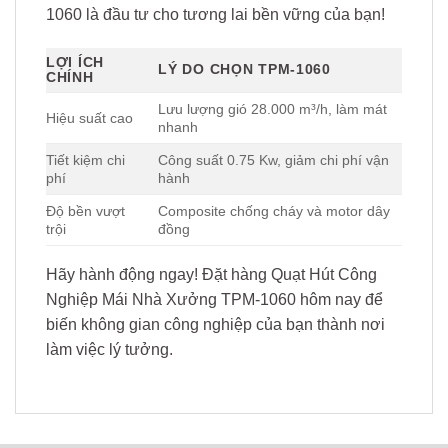
1060 là đầu tư cho tương lai bền vững của bạn!
LỢI ÍCH
LÝ DO CHỌN TPM-1060
CHÍNH
Lưu lượng gió 28.000 m³/h, làm mát
Hiệu suất cao
nhanh
Tiết kiệm chi
Công suất 0.75 Kw, giảm chi phí vận
phí
hành
Độ bền vượt
Composite chống cháy và motor dây
trội
đồng
Hãy hành động ngay! Đặt hàng Quạt Hút Công
Nghiệp Mái Nhà Xưởng TPM-1060 hôm nay để
biến không gian công nghiệp của bạn thành nơi
làm việc lý tưởng.