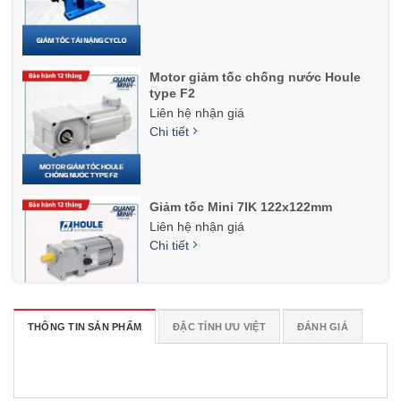
Motor giảm tốc chống nước Houle
type F2
Liên hệ nhận giá
Chi tiết
Giảm tốc Mini 7IK 122x122mm
Liên hệ nhận giá
Chi tiết
THÔNG TIN SẢN PHẨM
ĐẶC TÍNH ƯU VIỆT
ĐÁNH GIÁ
Motor lò quay, lò nướng
Liên hệ nhận giá
Chi tiết