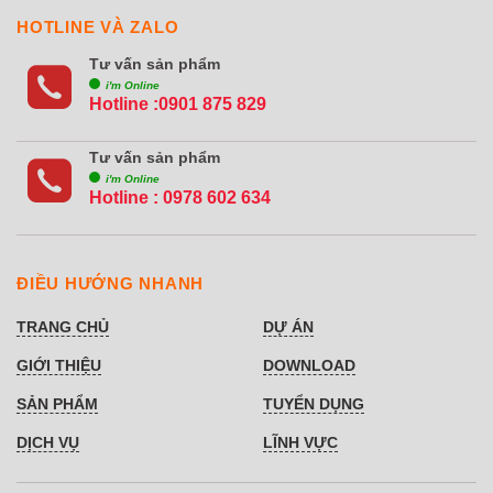
HOTLINE VÀ ZALO
Tư vấn sản phẩm
i'm Online
Hotline :0901 875 829
Tư vấn sản phẩm
i'm Online
Hotline :
0978 602 634
ĐIỀU HƯỚNG NHANH
TRANG CHỦ
DỰ ÁN
GIỚI THIỆU
DOWNLOAD
SẢN PHẨM
TUYỂN DỤNG
DỊCH VỤ
LĨNH VỰC