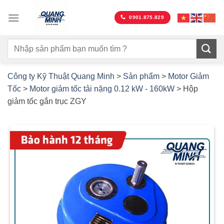
Bỏ
qua
0901.875.829
nội
dung
Công ty Kỹ Thuật Quang Minh
>
Sản phẩm
>
Motor Giảm
Tốc
>
Motor giảm tốc tải nặng 0.12 kW - 160kW
>
Hộp
giảm tốc gắn trục ZGY