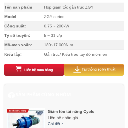
Tên sản phẩm
Hộp giảm tốc gắn trục ZGY
Model
ZGY series
Công suất:
0.75 ~ 200kW
Tỷ số truyền:
5 ~ 31 v/p
Mô-men xoắn:
180~17.000N.m
Kiểu lắp:
Gắn trục/ Kiểu treo tay đỡ mô-men
Tải thông số kỹ thuật
Liên hệ mua hàng
SẢN PHẨM CÙNG NHÓM
Giảm tốc tải nặng Cyclo
Liên hệ nhận giá
Chi tiết