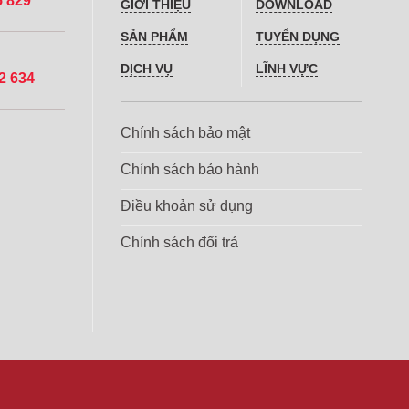
5 829
GIỚI THIỆU
DOWNLOAD
SẢN PHẨM
TUYỂN DỤNG
DỊCH VỤ
LĨNH VỰC
2 634
Chính sách bảo mật
Chính sách bảo hành
Điều khoản sử dụng
Chính sách đổi trả