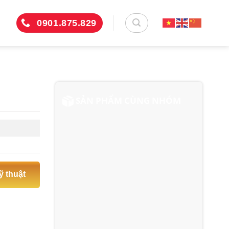
0901.875.829
SẢN PHẨM CÙNG NHÓM
ỹ thuật