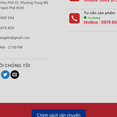
Hotline :0901 87
 Khu Phố 22, Phường Trung Mỹ
 Thành Phố HCM
Tư vấn sản phẩm
 602 634
i'm Online
Hotline :
0978 60
.875.829
rangdnh@gmail.com
AM - 17:00 PM
ÕI CHÚNG TÔI
Chính sách vận chuyển