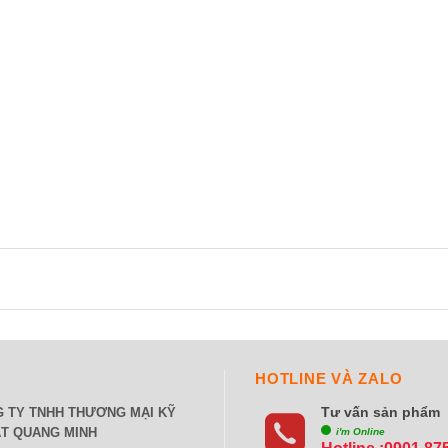
HOTLINE VÀ ZALO
Tư vấn sản phẩm
 TY TNHH THƯƠNG MẠI KỸ
T QUANG MINH
i'm Online