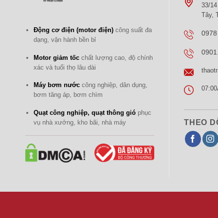
33/14
Tây,
Động cơ điện (motor điện)
công suất đa
0978
dạng, vận hành bền bỉ
0901
Motor giảm tốc
chất lượng cao, độ chính
xác và tuổi thọ lâu dài
thaot
Máy bơm nước
công nghiệp, dân dụng,
07:00
bơm tăng áp, bơm chìm
Quạt công nghiệp, quạt thông gió
phục
THEO D
vụ nhà xưởng, kho bãi, nhà máy