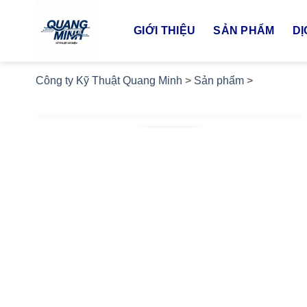
Bỏ
qua
GIỚI THIỆU
SẢN PHẨM
DỊ
nội
dung
Công ty Kỹ Thuật Quang Minh
>
Sản phẩm
>