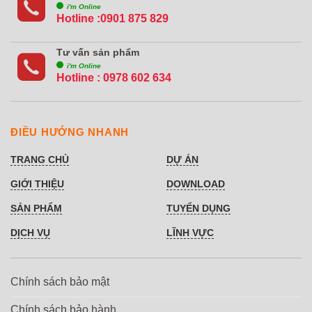
i'm Online
Hotline :0901 875 829
Tư vấn sản phẩm
i'm Online
Hotline :
0978 602 634
ĐIỀU HƯỚNG NHANH
TRANG CHỦ
DỰ ÁN
GIỚI THIỆU
DOWNLOAD
SẢN PHẨM
TUYỂN DỤNG
DỊCH VỤ
LĨNH VỰC
Chính sách bảo mật
Chính sách bảo hành