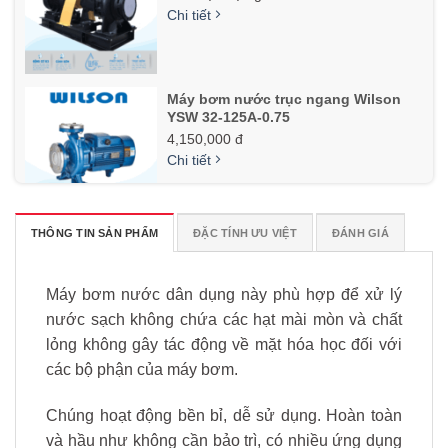
Chi tiết
Máy bơm nước trục ngang Wilson
YSW 32-125A-0.75
4,150,000 đ
Chi tiết
THÔNG TIN SẢN PHẨM
ĐẶC TÍNH ƯU VIỆT
ĐÁNH GIÁ
Máy Bơm Đĩa CPM 158-0.75KW
Liên hệ nhận giá
Chi tiết
Máy bơm nước dân dụng này phù hợp để xử lý
nước sạch không chứa các hạt mài mòn và chất
lỏng không gây tác động về mặt hóa học đối với
các bộ phận của máy bơm.
Chúng hoạt động bền bỉ, dễ sử dụng. Hoàn toàn
và hầu như không cần bảo trì, có nhiều ứng dụng