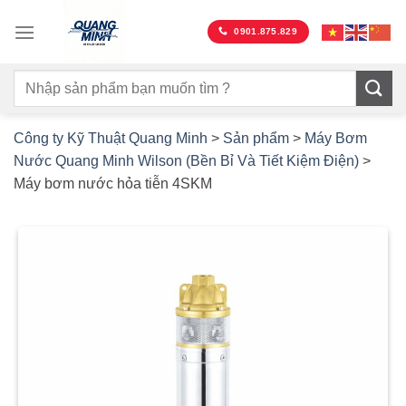
Bỏ
qua
0901.875.829
nội
dung
Công ty Kỹ Thuật Quang Minh
>
Sản phẩm
>
Máy Bơm
Nước Quang Minh Wilson (Bền Bỉ Và Tiết Kiệm Điện)
>
Máy bơm nước hỏa tiễn 4SKM